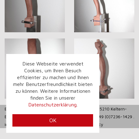
Diese Webseite verwendet
Cookies, um Ihren Besuch
effizienter zu machen und Ihnen
mehr Benutzerfreundlichkeit bieten
zu können. Weitere Informationen
finden Sie in unserer
Datenschutzerklärung
.
BEMA Maschinen GmbH . Bunsenstraße 13 . D-75210 Keltern-
Ellmendingen . Phone +49 (0)7236-1427 . FAX +49 (0)7236-1429 .
OK
info@bemagmbh.de
.
Imprint
.
Data Privacy Policy